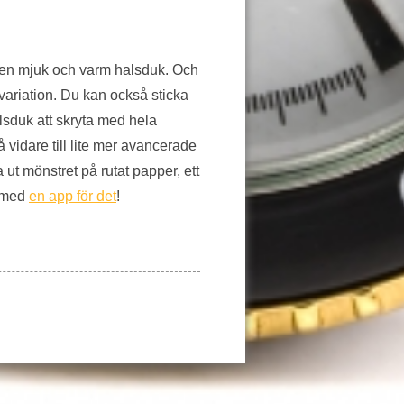
 i en mjuk och varm halsduk. Och
 variation. Du kan också sticka
lsduk att skryta med hela
 vidare till lite mer avancerade
 ut mönstret på rutat papper, ett
h med
en app för det
!