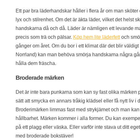
Ett par bra läderhandskar håller i flera år om man sköter
lyx och stilrenhet. Om det är äkta läder, vilket det helst
handskarna då och då. Läder är nämligen ett levande 
precis som trä och pälsar.
Köp hem lite läderfett
och smör
gånger om året. Om du bor i ett klimat där det blir väldigt ka
Norrland) kan man behöva smörja handskarna några gån
hålla dem fräscha.
Broderade märken
Det är inte bara punkarna som kan sy fast olika märken p
sätt att smycka en annars tråkig klädsel eller få nytt liv i 
Broderimärken limmas fast med strykjärnet och man kan o
hållbarhet. Märken kommer i alla former. Du kan exempelv
på ett plagg eller väska. Eller varför inte stava ut ditt ege
med broderade bokstäver!