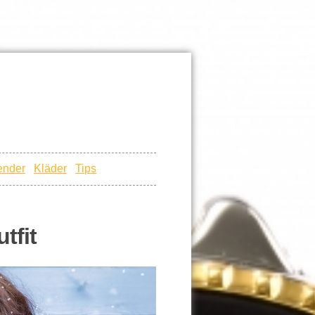
ender
Kläder
Tips
tfit