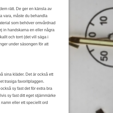
 dem rätt. De ger en känsla av
 ska vara, måste du behandla
material som behöver omvårdnad
j in handskarna en eller några
llt och torrt (det vill säga i
ger under säsongen för att
å sina kläder. Det är också ett
det trasiga favoritplaggen.
ckså sy fast det för extra bra
is sy fast ditt eget stjärnmärke
t namn eller ett speciellt ord